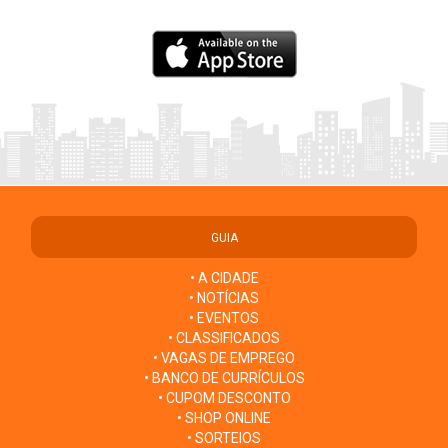
GUIA
• A CIDADE
• NOTÍCIAS
• EVENTOS
• CLASSIFICADOS
• VAGAS DE EMPREGO
• BANCO DE CURRÍCULOS
• CUPOM DESCONTO
• SHOP ONLINE
• SORTEIOS