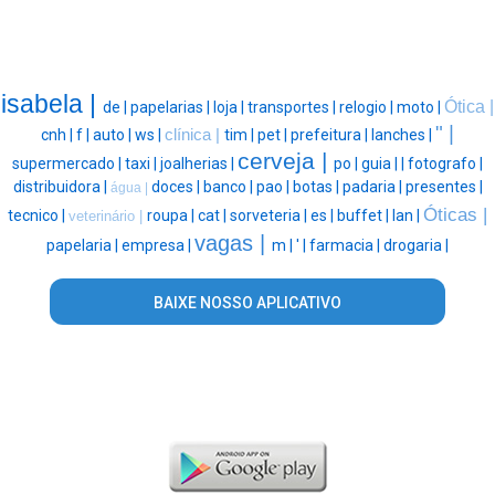
isabela |
Ótica |
de |
papelarias |
loja |
transportes |
relogio |
moto |
" |
cnh |
f |
auto |
ws |
clínica |
tim |
pet |
prefeitura |
lanches |
cerveja |
supermercado |
taxi |
joalherias |
po |
guia |
|
fotografo |
distribuidora |
doces |
banco |
pao |
botas |
padaria |
presentes |
água |
Óticas |
tecnico |
roupa |
cat |
sorveteria |
es |
buffet |
lan |
veterinário |
vagas |
papelaria |
empresa |
m |
' |
farmacia |
drogaria |
BAIXE NOSSO APLICATIVO