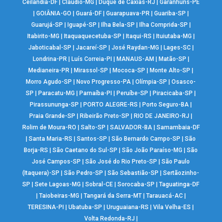
Ceilândia-DF
|
Cláudio-MG
|
Duque de Caxias-RJ
|
Garanhuns-PE
|
GOIÂNIA-GO
|
Guará-DF
|
Guarapuava-PR
|
Guariba-SP
|
Guarujá-SP
|
Iguapé-SP
|
Ilha Bela-SP
|
Ilha Comprida-SP
|
Itabirito-MG
|
Itaquaquecetuba-SP
|
Itaqui-RS
|
Ituiutaba-MG
|
Jaboticabal-SP
|
Jacareí-SP
|
José Raydan-MG
|
Lages-SC
|
Londrina-PR
|
Luís Correia-PI
|
MANAUS-AM
|
Matão-SP
|
Medianeira-PR
|
Mirassol-SP
|
Mococa-SP
|
Monte Alto-SP
|
Morro Agudo-SP
|
Novo Progresso-PA
|
Olímpia-SP
|
Osasco-
SP
|
Paracatu-MG
|
Parnaíba-PI
|
Peruíbe-SP
|
Piracicaba-SP
|
Pirassununga-SP
|
PORTO ALEGRE-RS
|
Porto Seguro-BA
|
Praia Grande-SP
|
Ribeirão Preto-SP
|
RIO DE JANEIRO-RJ
|
Rolim de Moura-RO
|
Salto-SP
|
SALVADOR-BA
|
Samambaia-DF
|
Santa Maria-RS
|
Santos-SP
|
São Bernardo Campo-SP
|
São
Borja-RS
|
São Caetano do Sul-SP
|
São João Paraíso-MG
|
São
José Campos-SP
|
São José do Rio Preto-SP
|
São Paulo
(Itaquera)-SP
|
São Pedro-SP
|
São Sebastião-SP
|
Sertãozinho-
SP
|
Sete Lagoas-MG
|
Sobral-CE
|
Sorocaba-SP
|
Taguatinga-DF
|
Taiobeiras-MG
|
Tangará da Serra-MT
|
Tarauacá-AC
|
TERESINA-PI
|
Ubatuba-SP
|
Uruguaiana-RS
|
Vila Velha-ES
|
Volta Redonda-RJ
|