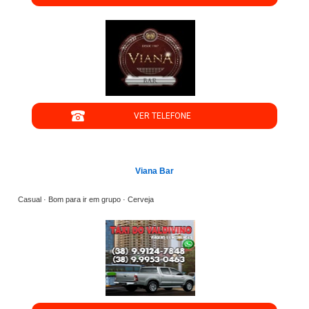
";
VER TELEFONE
';
Viana Bar
Casual · Bom para ir em grupo · Cerveja
";