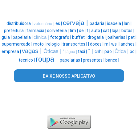
cerveja |
distribuidora |
es |
padaria |
isabela |
lan |
veterinário |
prefeitura |
farmacia |
sorveteria |
tim |
de |
f |
auto |
cat |
loja |
botas |
guia |
papelaria |
clínica |
fotografo |
buffet |
drogaria |
joalherias |
pet |
supermercado |
moto |
relogio |
transportes |
|
doces |
m |
ws |
lanches |
vagas |
" |
Óticas |
Ótica |
empresa |
' |
taxi |
cnh |
pao |
po |
água |
roupa |
tecnico |
papelarias |
presentes |
banco |
BAIXE NOSSO APLICATIVO