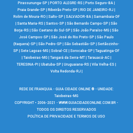
Pirassununga-SP
|
PORTO ALEGRE-RS
|
Porto Seguro-BA
|
Praia Grande-SP
|
Ribeirão Preto-SP
|
RIO DE JANEIRO-RJ
|
Rolim de Moura-RO
|
Salto-SP
|
SALVADOR-BA
|
Samambaia-DF
|
Santa Maria-RS
|
Santos-SP
|
São Bernardo Campo-SP
|
São
Borja-RS
|
São Caetano do Sul-SP
|
São João Paraíso-MG
|
São
José Campos-SP
|
São José do Rio Preto-SP
|
São Paulo
(Itaquera)-SP
|
São Pedro-SP
|
São Sebastião-SP
|
Sertãozinho-
SP
|
Sete Lagoas-MG
|
Sobral-CE
|
Sorocaba-SP
|
Taguatinga-DF
|
Taiobeiras-MG
|
Tangará da Serra-MT
|
Tarauacá-AC
|
TERESINA-PI
|
Ubatuba-SP
|
Uruguaiana-RS
|
Vila Velha-ES
|
Volta Redonda-RJ
|
REDE DE FRANQUIA - GUIA CIDADE ONLINE ® - UNIDADE:
Taiobeiras-MG
COPYRIGHT • 2006-2021 -
WWW.GUIACIDADEONLINE.COM.BR
-
TODOS OS DIREITOS RESERVADOS
POLÍTICA DE PRIVACIDADE E TERMOS DE USO