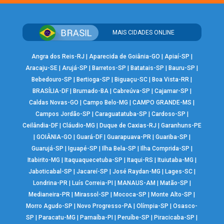
MAIS CIDADES ONLINE
Angra dos Reis-RJ
|
Aparecida de Goiânia-GO
|
Apiaí-SP
|
Aracaju-SE
|
Arujá-SP
|
Barretos-SP
|
Batatais-SP
|
Bauru-SP
|
Bebedouro-SP
|
Bertioga-SP
|
Biguaçu-SC
|
Boa Vista-RR
|
BRASÍLIA-DF
|
Brumado-BA
|
Cabreúva-SP
|
Cajamar-SP
|
Caldas Novas-GO
|
Campo Belo-MG
|
CAMPO GRANDE-MS
|
Campos Jordão-SP
|
Caraguatatuba-SP
|
Cardoso-SP
|
Ceilândia-DF
|
Cláudio-MG
|
Duque de Caxias-RJ
|
Garanhuns-PE
|
GOIÂNIA-GO
|
Guará-DF
|
Guarapuava-PR
|
Guariba-SP
|
Guarujá-SP
|
Iguapé-SP
|
Ilha Bela-SP
|
Ilha Comprida-SP
|
Itabirito-MG
|
Itaquaquecetuba-SP
|
Itaqui-RS
|
Ituiutaba-MG
|
Jaboticabal-SP
|
Jacareí-SP
|
José Raydan-MG
|
Lages-SC
|
Londrina-PR
|
Luís Correia-PI
|
MANAUS-AM
|
Matão-SP
|
Medianeira-PR
|
Mirassol-SP
|
Mococa-SP
|
Monte Alto-SP
|
Morro Agudo-SP
|
Novo Progresso-PA
|
Olímpia-SP
|
Osasco-
SP
|
Paracatu-MG
|
Parnaíba-PI
|
Peruíbe-SP
|
Piracicaba-SP
|