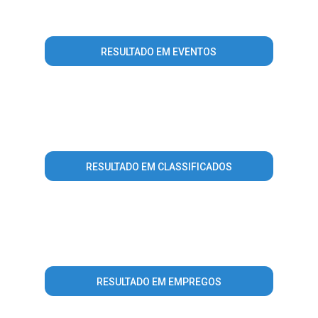
resource, array given in
/home/guiataiobeiras/www/conteudo_resultado_busca.php
on line
344
RESULTADO EM EVENTOS
Warning
: mysql_fetch_array() expects parameter 1 to be
resource, array given in
/home/guiataiobeiras/www/conteudo_resultado_busca.php
on line
407
RESULTADO EM CLASSIFICADOS
Warning
: mysql_fetch_array() expects parameter 1 to be
resource, array given in
/home/guiataiobeiras/www/conteudo_resultado_busca.php
on line
496
RESULTADO EM EMPREGOS