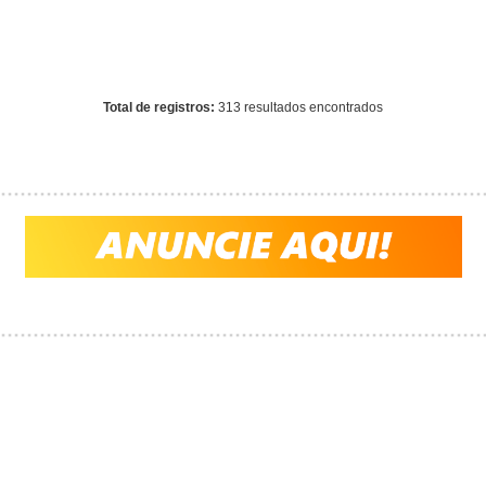
Warning
: mysql_fetch_array() expects parameter 1 to be
resource, array given in
/home/guiataiobeiras/www/conteudo_resultado_busca.php
on line
569
Total de registros:
313 resultados encontrados