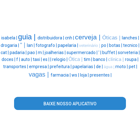
guia |
cerveja |
Óticas |
isabela |
distribuidora |
cnh |
lanches |
" |
drogaria |
lan |
fotografo |
papelaria |
po |
botas |
tecnico |
veterinário |
cat |
padaria |
pao |
m |
joalherias |
supermercado |
' |
buffet |
sorveteria |
Ótica |
doces |
f |
auto |
taxi |
es |
|
relogio |
tim |
banco |
clínica |
roupa |
transportes |
empresa |
prefeitura |
papelarias |
de |
moto |
pet |
água |
vagas |
farmacia |
ws |
loja |
presentes |
BAIXE NOSSO APLICATIVO