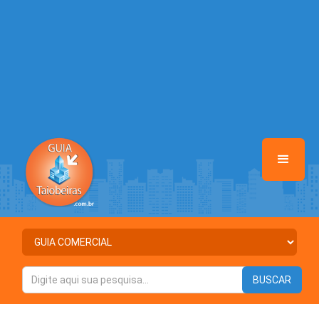
/home/guiataiobeiras/www/class-mb/Seguranca.Class.php
on line
37
Warning
: Illegal string offset 'ATIVO' in
/home/guiataiobeiras/www/class-mb/Seguranca.Class.php
on line
37